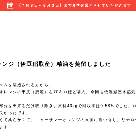
【７月３日～８月３日】まで夏季休業とさせていただきます
レンジ（伊豆稲取産）精油を蒸留しました
ャムを製造される方から、
オレンジの果皮（残渣）を70キロほど購入。今回も低温減圧水蒸
。
部分を出来るだけ取り除き、
原料40kgで回収率は0.58%でした
良かったです。
くて柔らかくて、ニューサマーオレンジの果実に近い香り。リナロ
ます！